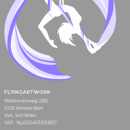
FLYINGARTWORK
Meteorenweg 280
1035 Amsterdam
KVK: 34378584
VAT: NL002453315B57