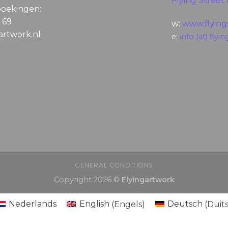
Flying Street 
boekingen:
4 69
w:
www.flyings
gartwork.nl
e:
info (at) flyin
GENERAL CONDITIONS
Copyright 2026 ©
Flyingartwork
Nederlands
English
(
Engels
)
Deutsch
(
Duit