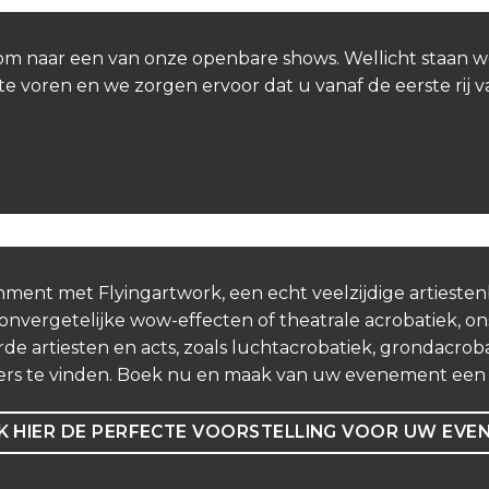
Kom naar een van onze openbare shows. Wellicht staan w
te voren en we zorgen ervoor dat u vanaf de eerste rij 
nment met Flyingartwork, een echt veelzijdige artieste
vergetelijke wow-effecten of theatrale acrobatiek, ons
de artiesten en acts, zoals luchtacrobatiek, grondacrobat
ers te vinden. Boek nu en maak van uw evenement een o
 HIER DE PERFECTE VOORSTELLING VOOR UW EVE