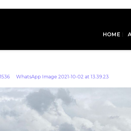
HOME
02 at 13.39.23
1536
in
WhatsApp Image 2021-10-02 at 13.39.23