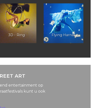
3D - Ring
Flying Harnas
TREET ART
lend entertainment op
raatfestivals kunt u ook