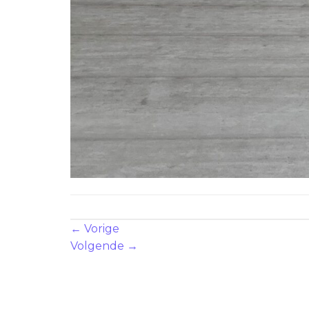
Zowel reacties als trackbacks zijn momenteel geslote
←
Vorige
Volgende
→