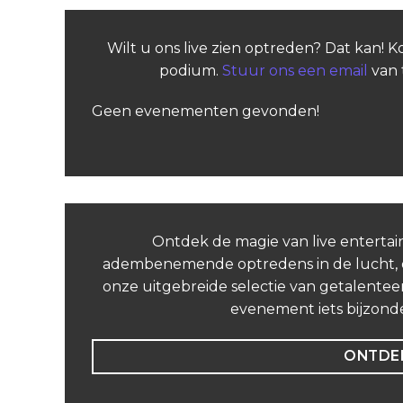
Wilt u ons live zien optreden? Dat kan! 
podium.
Stuur ons een email
van 
Geen evenementen gevonden!
Ontdek de magie van live entertai
adembenemende optredens in de lucht, on
onze uitgebreide selectie van getalenteer
evenement iets bijzond
ONTDEK