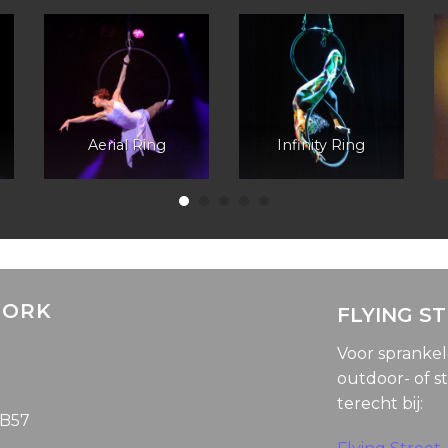
Aerial Ring
Infinity Ring
WORK
FLYING S
Voor spranke
outdoor- of st
terecht bij:
5B57