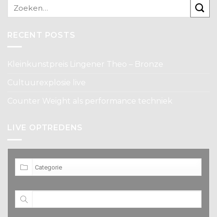
RECENT POSTS
Kleinkunstpreis Lingener Theo – Bronze
Cultuurexplosie live
Counter Weight als performance techniek
LIVE OPTREDENS