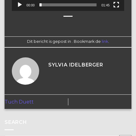
00:00
01:45
Dit bericht is gepost in . Bookmark de
link
.
SYLVIA IDELBERGER
Tuch Duett
SEARCH