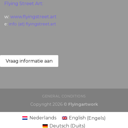
Flying Street Art:
w:
www.flyingstreet.art
e:
info (at) flyingstreet.art
Vraag informatie aan
GENERAL CONDITIONS
Copyright 2026 ©
Flyingartwork
Nederlands
English
(
Engels
)
Deutsch
(
Duits
)