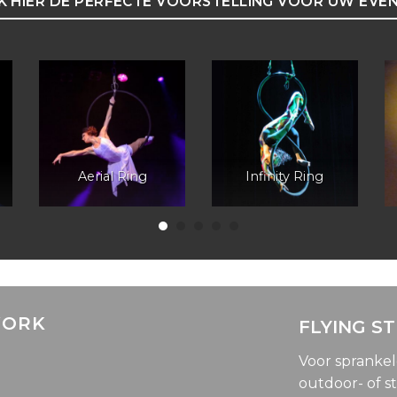
 HIER DE PERFECTE VOORSTELLING VOOR UW EVE
Aerial Ring
Infinity Ring
WORK
FLYING S
Voor spranke
outdoor- of st