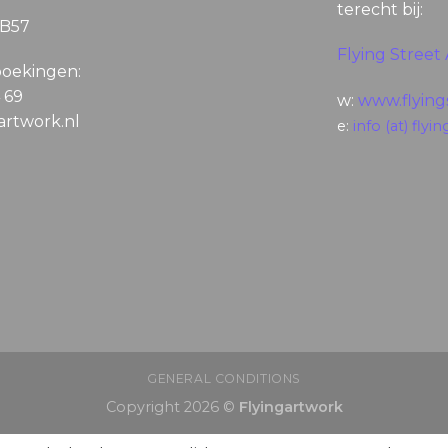
terecht bij:
5B57
Flying Street 
boekingen:
4 69
w:
www.flyings
gartwork.nl
e:
info (at) flyin
GENERAL CONDITIONS
Copyright 2026 ©
Flyingartwork