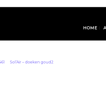
HOME
461
in
Sol’Air – doeken goud2