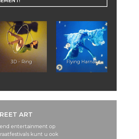
NEMENT!
3D - Ring
Flying Harnas
TREET ART
lend entertainment op
raatfestivals kunt u ook