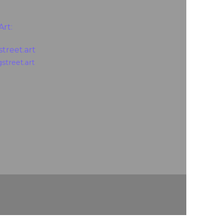
Art:
treet.art
gstreet.art