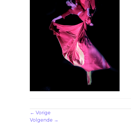
Zowel reacties als trackbacks zijn momenteel geslote
←
Vorige
Volgende
→