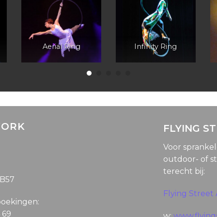
Aerial Ring
Infinity Ring
WORK
FLYING S
Voor spranke
outdoor- of st
terecht bij:
5B57
Flying Street 
boekingen:
4 69
w:
www.flyings