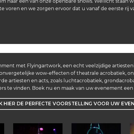
Kom naar een van onze openbare shows. Wellicht staan w
te voren en we zorgen ervoor dat u vanaf de eerste rij 
nment met Flyingartwork, een echt veelzijdige artieste
vergetelijke wow-effecten of theatrale acrobatiek, ons
de artiesten en acts, zoals luchtacrobatiek, grondacrobat
ers te vinden. Boek nu en maak van uw evenement een o
 HIER DE PERFECTE VOORSTELLING VOOR UW EVE