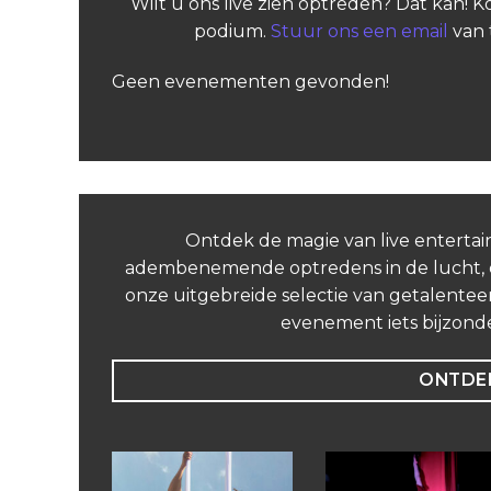
Wilt u ons live zien optreden? Dat kan! 
podium.
Stuur ons een email
van 
Geen evenementen gevonden!
Ontdek de magie van live entertai
adembenemende optredens in de lucht, on
onze uitgebreide selectie van getalenteer
evenement iets bijzond
ONTDEK