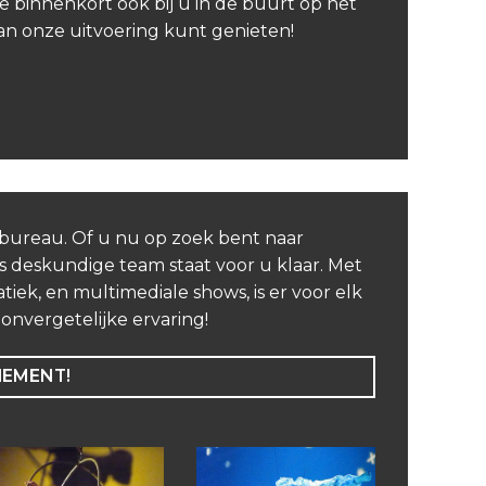
e binnenkort ook bij u in de buurt op het
van onze uitvoering kunt genieten!
nbureau. Of u nu op zoek bent naar
 deskundige team staat voor u klaar. Met
iek, en multimediale shows, is er voor elk
nvergetelijke ervaring!
NEMENT!