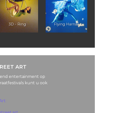
3D - Ring
Flying Harnas
TREET ART
lend entertainment op
raatfestivals kunt u ook
Art:
treet.art