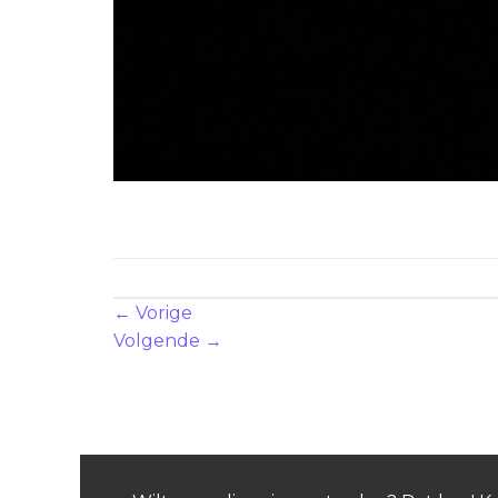
© Foto’s PattyPeppe
Zowel reacties als trackbacks zijn momenteel geslote
←
Vorige
Volgende
→