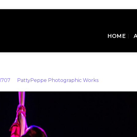
HOME
ic Works
 1707
in
PattyPeppe Photographic Works