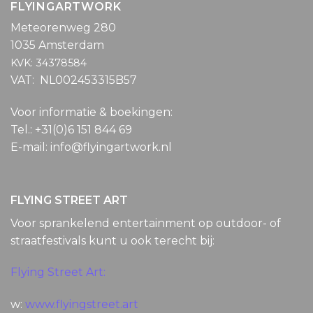
FLYINGARTWORK
Meteorenweg 280
1035 Amsterdam
KVK: 34378584
VAT: NL002453315B57
Voor informatie & boekingen:
Tel.: +31(0)6 151 844 69
E-mail: info@flyingartwork.nl
FLYING STREET ART
Voor sprankelend entertainment op outdoor- of
straatfestivals kunt u ook terecht bij:
Flying Street Art:
w:
www.flyingstreet.art