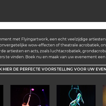
nment met Flyingartwork, een echt veelzijdige artieste
vergetelijke wow-effecten of theatrale acrobatiek, ons
de artiesten en acts, zoals luchtacrobatiek, grondacrobat
ers te vinden. Boek nu en maak van uw evenement een o
 HIER DE PERFECTE VOORSTELLING VOOR UW EVE