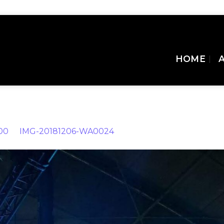
HOME
600
in
IMG-20181206-WA0024