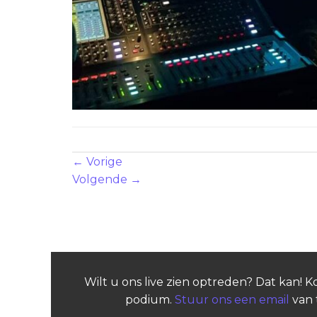
Zowel reacties als trackbacks zijn momenteel geslote
←
Vorige
Volgende
→
Wilt u ons live zien optreden? Dat kan! 
podium.
Stuur ons een email
van 