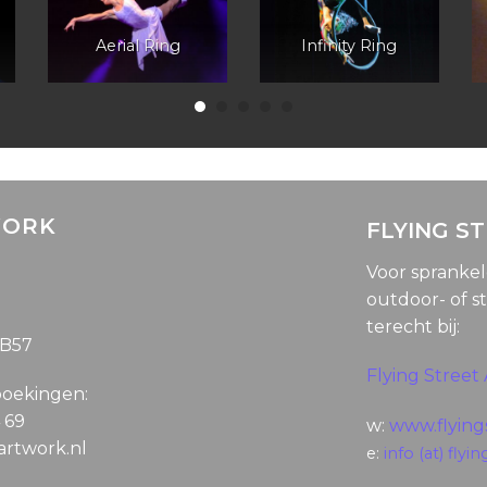
Aerial Ring
Infinity Ring
WORK
FLYING S
Voor spranke
outdoor- of st
terecht bij:
5B57
Flying Street 
boekingen:
4 69
w:
www.flyings
gartwork.nl
e:
info (at) flyin