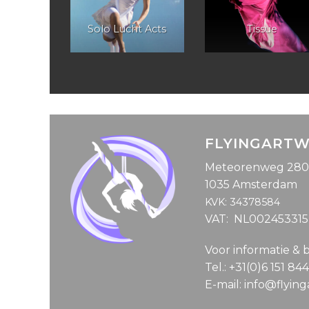
lier
Solo Lucht Acts
Tissue
FLYINGART
Meteorenweg 280
1035 Amsterdam
KVK: 34378584
VAT: NL00245331
Voor informatie & 
Tel.: +31(0)6 151 84
E-mail: info@flyin