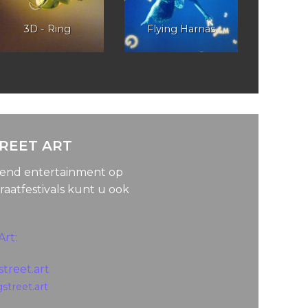
3D - Ring
Flying Harnas
TREET ART
lend entertainment op
raatfestivals kunt u ook
Art:
treet.art
gstreet.art