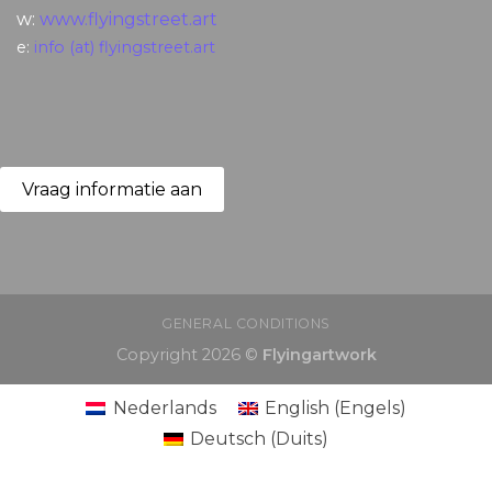
w:
www.flyingstreet.art
e:
info (at) flyingstreet.art
Vraag informatie aan
GENERAL CONDITIONS
Copyright 2026 ©
Flyingartwork
Nederlands
English
(
Engels
)
Deutsch
(
Duits
)