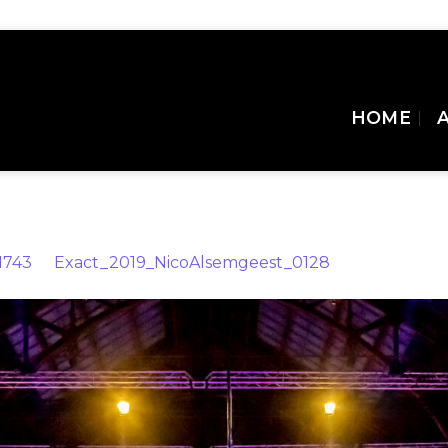
HOME
eest_0128
1743
in
Exact_2019_NicoAlsemgeest_0128