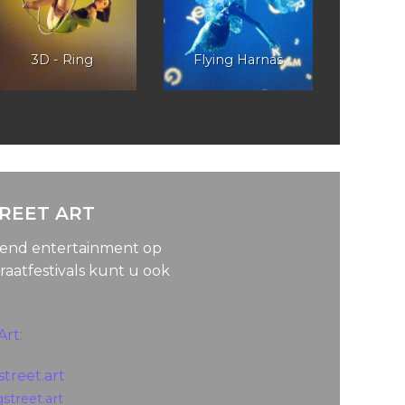
3D - Ring
Flying Harnas
TREET ART
lend entertainment op
raatfestivals kunt u ook
Art:
treet.art
gstreet.art