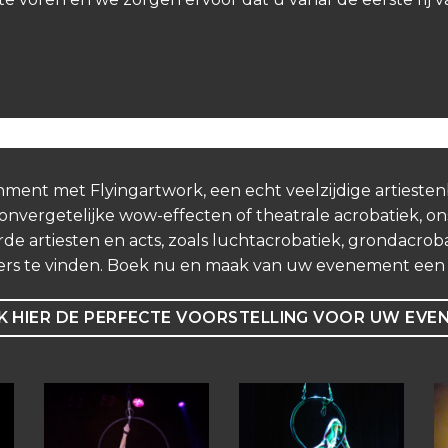
nment met Flyingartwork, een echt veelzijdige artieste
vergetelijke wow-effecten of theatrale acrobatiek, ons
de artiesten en acts, zoals luchtacrobatiek, grondacrobat
ers te vinden. Boek nu en maak van uw evenement een o
 HIER DE PERFECTE VOORSTELLING VOOR UW EVE