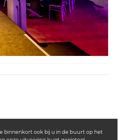
e binnenkort ook bij u in de buurt op het
van onze uitvoering kunt genieten!