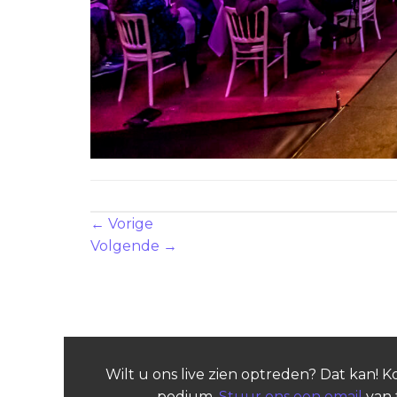
Zowel reacties als trackbacks zijn momenteel geslote
←
Vorige
Volgende
→
Wilt u ons live zien optreden? Dat kan! 
podium.
Stuur ons een email
van 