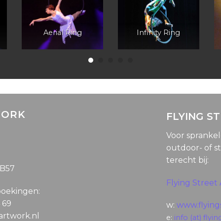
Aerial Ring
Infinity Ring
WORK
FLYING S
Voor spranke
outdoor- of st
terecht bij:
5B57
Flying Street 
boekingen:
4 69
w:
www.flyings
gartwork.nl
e:
info (at) flyin