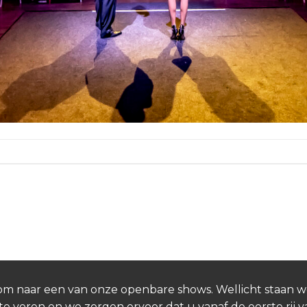
n.
Kom naar een van onze openbare shows. Wellicht staan w
te voren en we zorgen ervoor dat u vanaf de eerste rij 