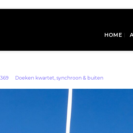
HOME
1369
in
Doeken kwartet, synchroon & buiten