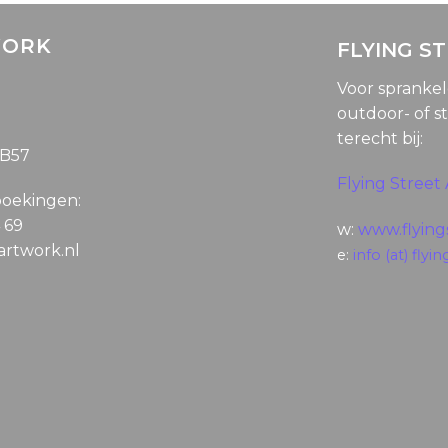
WORK
FLYING S
Voor spranke
outdoor- of st
terecht bij:
5B57
Flying Street 
boekingen:
4 69
w:
www.flyings
gartwork.nl
e:
info (at) flyin