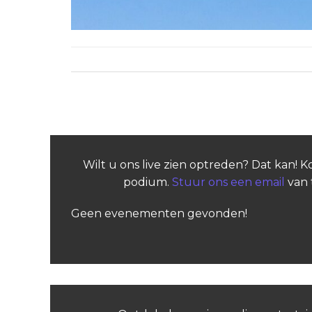
Zowel reacties als trackbacks zijn momenteel geslote
Wilt u ons live zien optreden? Dat kan! 
podium.
Stuur ons een email
van 
Geen evenementen gevonden!