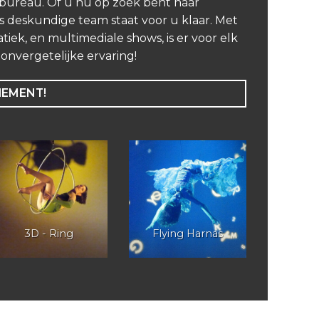
nbureau. Of u nu op zoek bent naar
 deskundige team staat voor u klaar. Met
iek, en multimediale shows, is er voor elk
nvergetelijke ervaring!
NEMENT!
3D - Ring
Flying Harnas