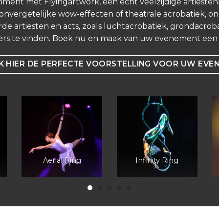
nment met Flyingartwork, een echt veelzijdige artieste
vergetelijke wow-effecten of theatrale acrobatiek, ons
de artiesten en acts, zoals luchtacrobatiek, grondacrobat
ers te vinden. Boek nu en maak van uw evenement een o
 HIER DE PERFECTE VOORSTELLING VOOR UW EVE
Aerial Ring
Infinity Ring