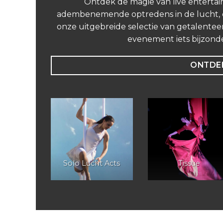
Ontdek de magie van live entertai
adembenemende optredens in de lucht, on
onze uitgebreide selectie van getalenteer
evenement iets bijzond
ONTDEK
lier
Solo Lucht Acts
Tissue