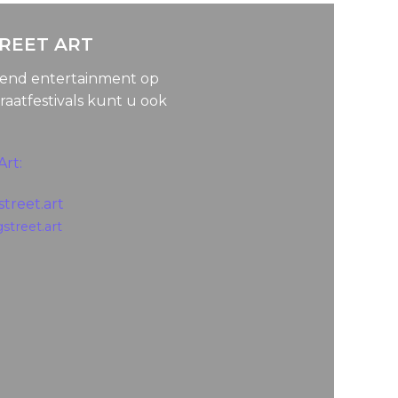
TREET ART
lend entertainment op
raatfestivals kunt u ook
Art:
treet.art
gstreet.art