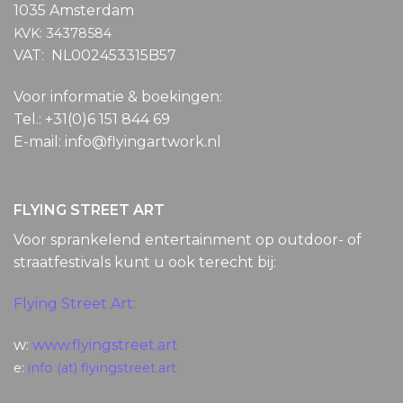
1035 Amsterdam
KVK: 34378584
VAT: NL002453315B57
Voor informatie & boekingen:
Tel.: +31(0)6 151 844 69
E-mail: info@flyingartwork.nl
FLYING STREET ART
Voor sprankelend entertainment op outdoor- of
straatfestivals kunt u ook terecht bij:
Flying Street Art:
w:
www.flyingstreet.art
e:
info (at) flyingstreet.art