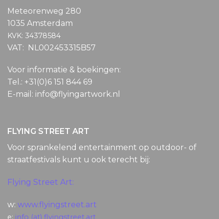
Meteorenweg 280
1035 Amsterdam
KVK: 34378584
VAT: NL002453315B57
Voor informatie & boekingen:
Tel.: +31(0)6 151 844 69
E-mail: info@flyingartwork.nl
FLYING STREET ART
Voor sprankelend entertainment op outdoor- of
straatfestivals kunt u ook terecht bij:
Flying Street Art:
w:
www.flyingstreet.art
e:
info (at) flyingstreet.art