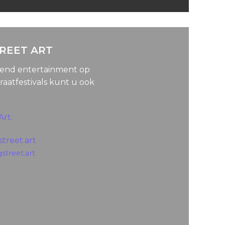
TREET ART
lend entertainment op
raatfestivals kunt u ook
Art:
treet.art
gstreet.art