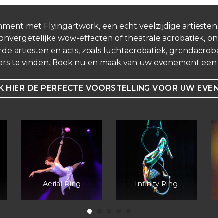
nment met Flyingartwork, een echt veelzijdige artieste
vergetelijke wow-effecten of theatrale acrobatiek, ons
de artiesten en acts, zoals luchtacrobatiek, grondacrobat
ers te vinden. Boek nu en maak van uw evenement een o
 HIER DE PERFECTE VOORSTELLING VOOR UW EVE
Aerial Ring
Infinity Ring