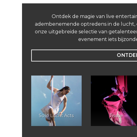
Ontdek de magie van live entertai
adembenemende optredens in de lucht, on
onze uitgebreide selectie van getalenteer
evenement iets bijzond
ONTDEK
lier
Solo Lucht Acts
Tissue