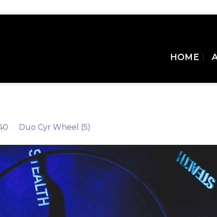
HOME
40
in
Duo Cyr Wheel (5)