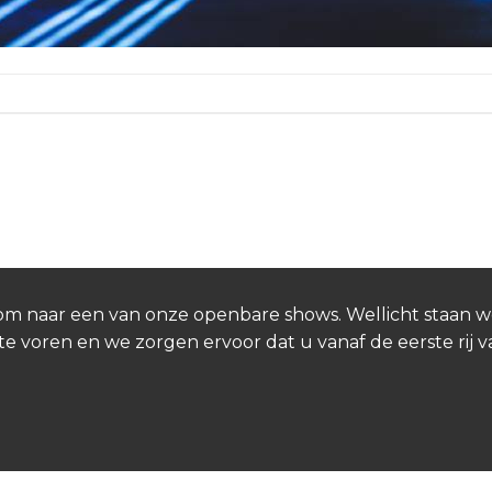
n.
Kom naar een van onze openbare shows. Wellicht staan w
te voren en we zorgen ervoor dat u vanaf de eerste rij 