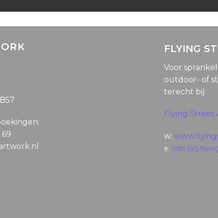
WORK
FLYING S
Voor spranke
outdoor- of st
terecht bij:
5B57
Flying Street 
boekingen:
4 69
w:
www.flyings
gartwork.nl
e:
info (at) flyin