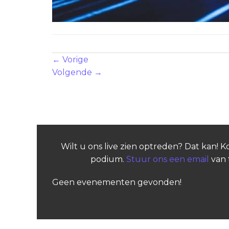
Zowel reacties als trackbacks zijn momenteel geslote
←
Vorige
Volgende
→
Wilt u ons live zien optreden? Dat kan! 
podium.
Stuur ons een email
van 
Geen evenementen gevonden!