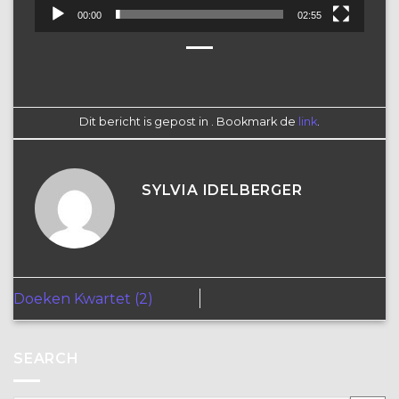
00:00
02:55
Dit bericht is gepost in . Bookmark de
link
.
SYLVIA IDELBERGER
Doeken Kwartet (2)
SEARCH