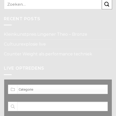
RECENT POSTS
Kleinkunstpreis Lingener Theo – Bronze
Cultuurexplosie live
Counter Weight als performance techniek
LIVE OPTREDENS