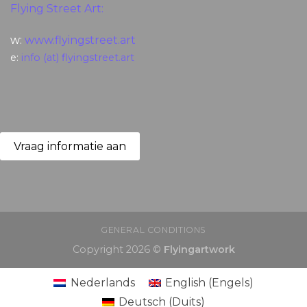
Flying Street Art:
w:
www.flyingstreet.art
e:
info (at) flyingstreet.art
Vraag informatie aan
GENERAL CONDITIONS
Copyright 2026 ©
Flyingartwork
Nederlands
English
(
Engels
)
Deutsch
(
Duits
)