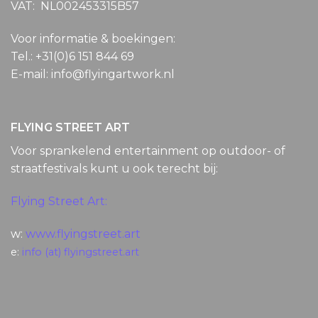
VAT: NL002453315B57
Voor informatie & boekingen:
Tel.: +31(0)6 151 844 69
E-mail: info@flyingartwork.nl
FLYING STREET ART
Voor sprankelend entertainment op outdoor- of
straatfestivals kunt u ook terecht bij:
Flying Street Art:
w:
www.flyingstreet.art
e:
info (at) flyingstreet.art