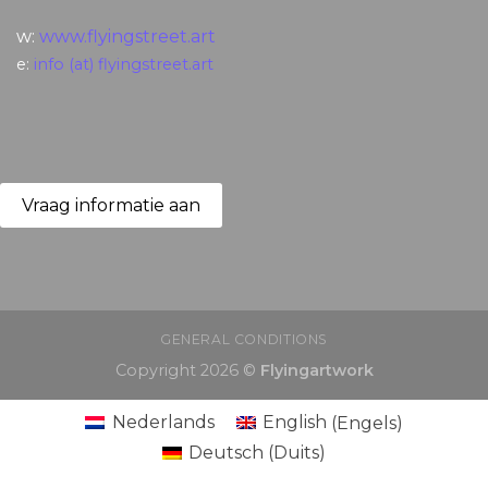
w:
www.flyingstreet.art
e:
info (at) flyingstreet.art
Vraag informatie aan
GENERAL CONDITIONS
Copyright 2026 ©
Flyingartwork
Nederlands
English
(
Engels
)
Deutsch
(
Duits
)