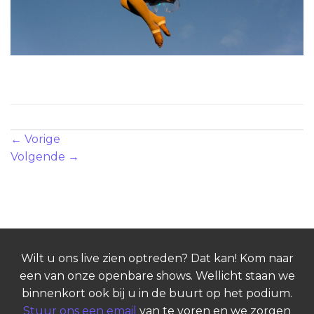
Illuminated Aerial Hoop
Zowel reacties als trackbacks zijn momenteel gesloten.
←
Vorige
Volgende
→
Wilt u ons live zien optreden? Dat kan! Kom naar
een van onze openbare shows. Wellicht staan we
binnenkort ook bij u in de buurt op het podium.
Stuur ons een email
van te voren en we zorgen